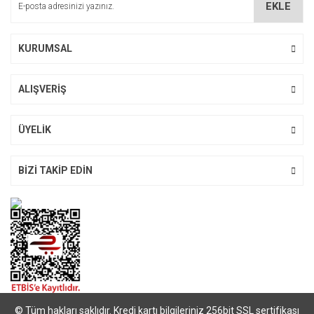
EKLE
Ürün fiyatı diğer sitelerden daha pahalı.
Bu ürüne benzer farklı alternatifler olmalı.
KURUMSAL
ALIŞVERİŞ
Gönder
ÜYELİK
BİZİ TAKİP EDİN
© Tüm hakları saklıdır. Kredi kartı bilgileriniz 256bit SSL sertifikası