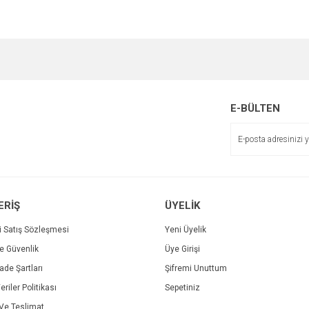
e diğer konularda yetersiz gördüğünüz noktaları öneri formunu kullanarak tarafımı
Bu ürüne ilk yorumu siz yapın!
Ürün hakkında henüz soru sorulmamış.
r.
Yorum Yaz
Soru Sor
E-BÜLTEN
ERİŞ
ÜYELİK
i Satış Sözleşmesi
Yeni Üyelik
ve Güvenlik
Üye Girişi
Gönder
İade Şartları
Şifremi Unuttum
eriler Politikası
Sepetiniz
e Teslimat