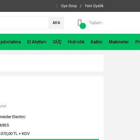
Üye Girişi
/
Yeni Üyelik
ARA
Toplam -
Aydınlatma
El Aletleri
GÜÇ
Hidrolik
Kablo
Makineler
P
rle!
neider Electric
69S5
.070,00 TL + KDV