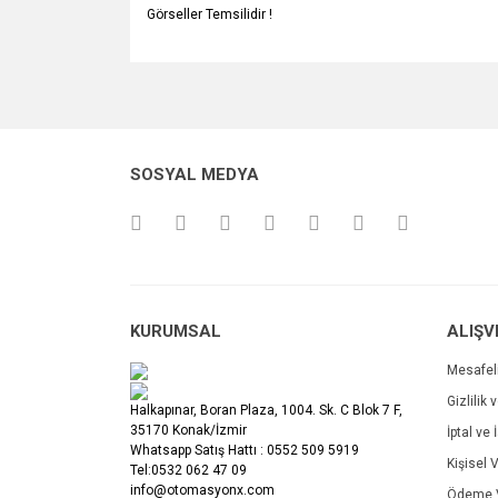
Görseller Temsilidir !
Bu ürünün fiyat bilgisi, resim, ürün açıklamalarında v
Görüş ve önerileriniz için teşekkür ederiz.
Ürün resmi kalitesiz, bozuk veya görüntülenemiyo
SOSYAL MEDYA
Ürün açıklamasında eksik bilgiler bulunuyor.
Ürün bilgilerinde hatalar bulunuyor.
Ürün fiyatı diğer sitelerden daha pahalı.
Bu ürüne benzer farklı alternatifler olmalı.
KURUMSAL
ALIŞV
Mesafel
Gizlilik 
Halkapınar, Boran Plaza, 1004. Sk. C Blok 7 F,
35170 Konak/İzmir
İptal ve 
Whatsapp Satış Hattı : 0552 509 5919
Kişisel V
Tel:0532 062 47 09
info@otomasyonx.com
Ödeme V