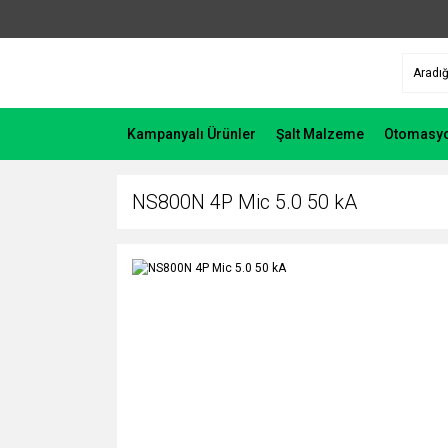
Kampanyalı Ürünler
Şalt Malzeme
Otomasy
NS800N 4P Mic 5.0 50 kA