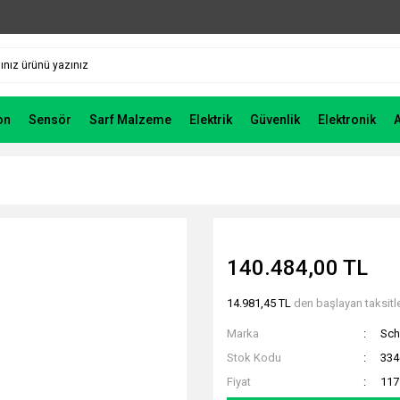
on
Sensör
Sarf Malzeme
Elektrik
Güvenlik
Elektronik
140.484,00 TL
14.981,45 TL
den başlayan taksitle
Marka
Sch
Stok Kodu
334
Fiyat
117