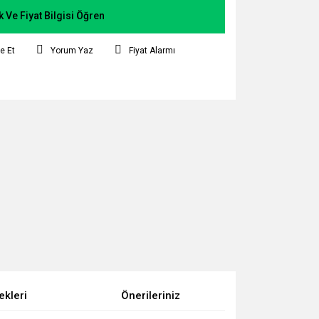
k Ve Fiyat Bilgisi Öğren
e Et
Yorum Yaz
Fiyat Alarmı
ekleri
Önerileriniz