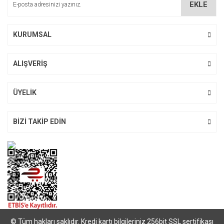
EKLE
Ürün fiyatı diğer sitelerden daha pahalı.
Bu ürüne benzer farklı alternatifler olmalı.
KURUMSAL
ALIŞVERİŞ
Gönder
ÜYELİK
BİZİ TAKİP EDİN
© Tüm hakları saklıdır. Kredi kartı bilgileriniz 256bit SSL sertifikası