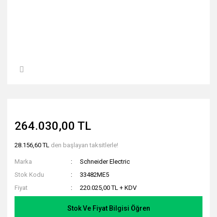
264.030,00 TL
28.156,60 TL
den başlayan taksitlerle!
Marka
Schneider Electric
Stok Kodu
33482ME5
Fiyat
220.025,00 TL + KDV
Stok Ve Fiyat Bilgisi Öğren