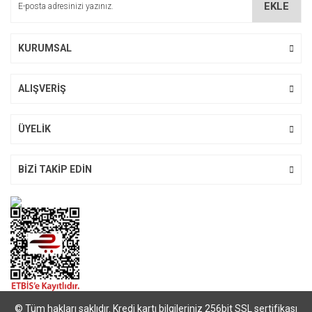
EKLE
Ürün fiyatı diğer sitelerden daha pahalı.
Bu ürüne benzer farklı alternatifler olmalı.
KURUMSAL
ALIŞVERİŞ
Gönder
ÜYELİK
BİZİ TAKİP EDİN
© Tüm hakları saklıdır. Kredi kartı bilgileriniz 256bit SSL sertifikası