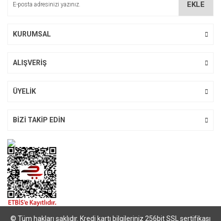
EKLE
Ürün fiyatı diğer sitelerden daha pahalı.
Bu ürüne benzer farklı alternatifler olmalı.
KURUMSAL
ALIŞVERİŞ
Gönder
ÜYELİK
BİZİ TAKİP EDİN
© Tüm hakları saklıdır. Kredi kartı bilgileriniz 256bit SSL sertifikası