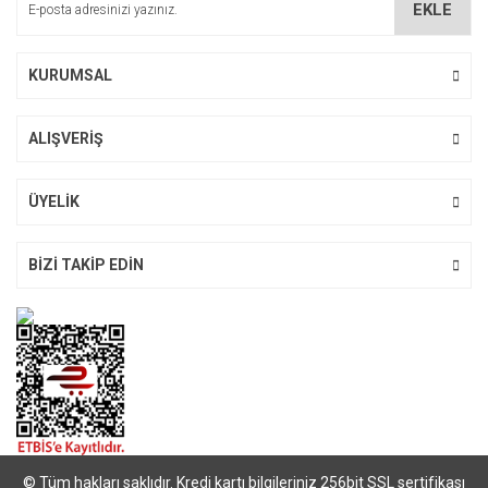
EKLE
Ürün fiyatı diğer sitelerden daha pahalı.
Bu ürüne benzer farklı alternatifler olmalı.
KURUMSAL
ALIŞVERİŞ
Gönder
ÜYELİK
BİZİ TAKİP EDİN
© Tüm hakları saklıdır. Kredi kartı bilgileriniz 256bit SSL sertifikası