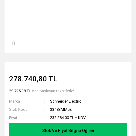
278.740,80 TL
29.725,38 TL
den başlayan taksitlerle!
Marka
Schneider Electric
Stok Kodu
33483MM5E
Fiyat
232.284,00 TL + KDV
Stok Ve Fiyat Bilgisi Öğren