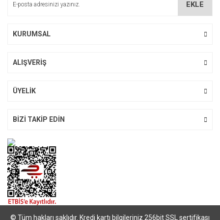
EKLE
Ürün fiyatı diğer sitelerden daha pahalı.
Bu ürüne benzer farklı alternatifler olmalı.
KURUMSAL
ALIŞVERİŞ
Gönder
ÜYELİK
BİZİ TAKİP EDİN
© Tüm hakları saklıdır. Kredi kartı bilgileriniz 256bit SSL sertifikası