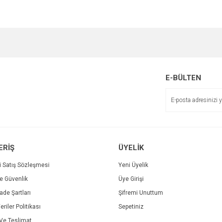
e diğer konularda yetersiz gördüğünüz noktaları öneri formunu kullanarak tarafımı
Bu ürüne ilk yorumu siz yapın!
Ürün hakkında henüz soru sorulmamış.
r.
Yorum Yaz
Soru Sor
E-BÜLTEN
ERİŞ
ÜYELİK
i Satış Sözleşmesi
Yeni Üyelik
ve Güvenlik
Üye Girişi
Gönder
İade Şartları
Şifremi Unuttum
eriler Politikası
Sepetiniz
e Teslimat