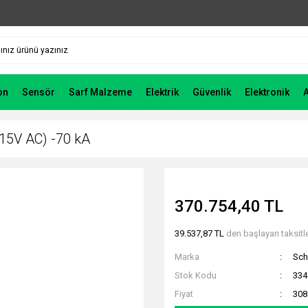
on
Sensör
Sarf Malzeme
Elektrik
Güvenlik
Elektronik
15V AC) -70 kA
370.754,40 TL
39.537,87 TL
den başlayan taksitle
Marka
Sch
Stok Kodu
33
Fiyat
308