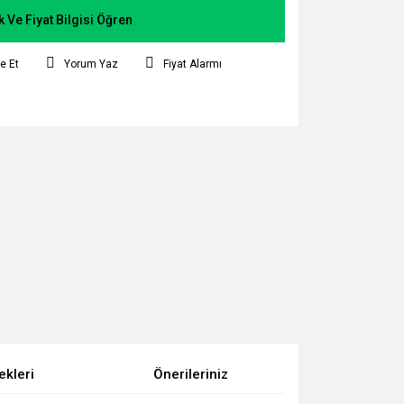
k Ve Fiyat Bilgisi Öğren
e Et
Yorum Yaz
Fiyat Alarmı
ekleri
Önerileriniz