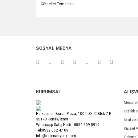
Görseller Temsilidir !
Bu ürünün fiyat bilgisi, resim, ürün açıklamalarında v
Görüş ve önerileriniz için teşekkür ederiz.
Ürün resmi kalitesiz, bozuk veya görüntülenemiyo
SOSYAL MEDYA
Ürün açıklamasında eksik bilgiler bulunuyor.
Ürün bilgilerinde hatalar bulunuyor.
Ürün fiyatı diğer sitelerden daha pahalı.
Bu ürüne benzer farklı alternatifler olmalı.
KURUMSAL
ALIŞV
Mesafel
Gizlilik 
Halkapınar, Boran Plaza, 1004. Sk. C Blok 7 F,
35170 Konak/İzmir
İptal ve 
Whatsapp Satış Hattı : 0552 509 5919
Kişisel V
Tel:0532 062 47 09
info@otomasyonx.com
Ödeme V