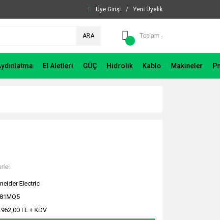
Üye Girişi
/
Yeni Üyelik
ARA
Toplam -
Aydınlatma
El Aletleri
GÜÇ
Hidrolik
Kablo
Makineler
P
rle!
neider Electric
481MQ5
.962,00 TL + KDV