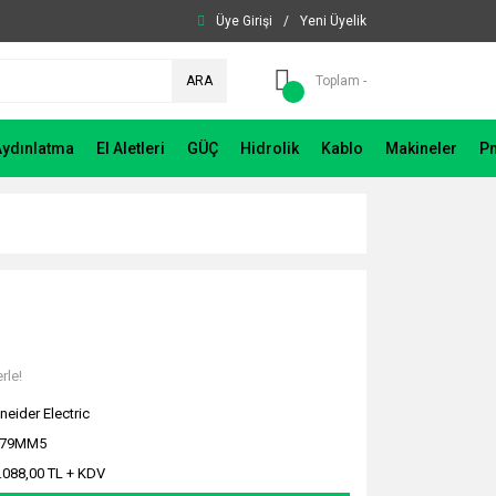
Üye Girişi
/
Yeni Üyelik
ARA
Toplam -
Aydınlatma
El Aletleri
GÜÇ
Hidrolik
Kablo
Makineler
P
rle!
neider Electric
479MM5
.088,00 TL + KDV