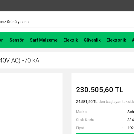
on
Sensör
Sarf Malzeme
Elektrik
Güvenlik
Elektronik
40V AC) -70 kA
230.505,60 TL
24.581,50 TL
den başlayan taksitle
Marka
Sch
Stok Kodu
33
Fiyat
192