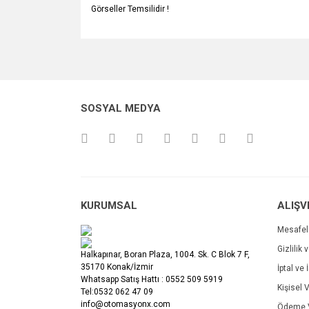
Görseller Temsilidir !
Bu ürünün fiyat bilgisi, resim, ürün açıklamalarında v
Görüş ve önerileriniz için teşekkür ederiz.
Ürün resmi kalitesiz, bozuk veya görüntülenemiyo
SOSYAL MEDYA
Ürün açıklamasında eksik bilgiler bulunuyor.
Ürün bilgilerinde hatalar bulunuyor.
Ürün fiyatı diğer sitelerden daha pahalı.
Bu ürüne benzer farklı alternatifler olmalı.
KURUMSAL
ALIŞV
Mesafel
Gizlilik 
Halkapınar, Boran Plaza, 1004. Sk. C Blok 7 F,
35170 Konak/İzmir
İptal ve 
Whatsapp Satış Hattı : 0552 509 5919
Kişisel V
Tel:0532 062 47 09
info@otomasyonx.com
Ödeme V