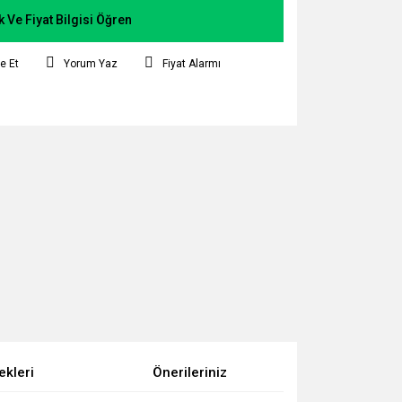
k Ve Fiyat Bilgisi Öğren
e Et
Yorum Yaz
Fiyat Alarmı
ekleri
Önerileriniz