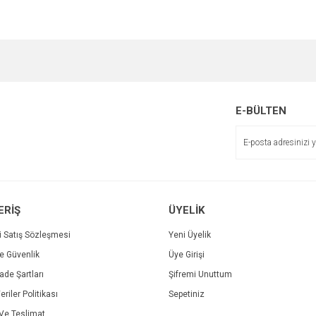
e diğer konularda yetersiz gördüğünüz noktaları öneri formunu kullanarak tarafımı
Bu ürüne ilk yorumu siz yapın!
Ürün hakkında henüz soru sorulmamış.
r.
Yorum Yaz
Soru Sor
E-BÜLTEN
ERİŞ
ÜYELİK
i Satış Sözleşmesi
Yeni Üyelik
ve Güvenlik
Üye Girişi
Gönder
İade Şartları
Şifremi Unuttum
eriler Politikası
Sepetiniz
e Teslimat