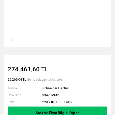
274.461,60 TL
29.269,04 TL
den başlayan taksitlerle!
Marka
Schneider Electric
Stok Kodu
33475MM2
Fiyat
228.718,00 TL + KDV
Stok Ve Fiyat Bilgisi Öğren