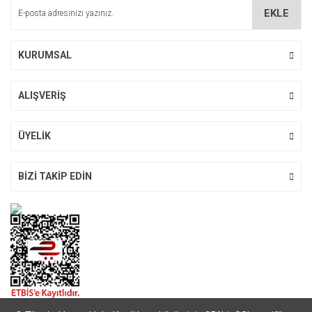
Ürün bilgilerinde hatalar bulunuyor.
EKLE
Ürün fiyatı diğer sitelerden daha pahalı.
Bu ürüne benzer farklı alternatifler olmalı.
KURUMSAL
ALIŞVERİŞ
Gönder
ÜYELİK
BİZİ TAKİP EDİN