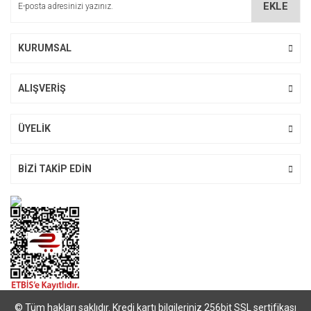
EKLE
Ürün fiyatı diğer sitelerden daha pahalı.
Bu ürüne benzer farklı alternatifler olmalı.
KURUMSAL
ALIŞVERİŞ
Gönder
ÜYELİK
BİZİ TAKİP EDİN
© Tüm hakları saklıdır. Kredi kartı bilgileriniz 256bit SSL sertifikası