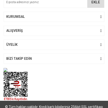
EKLE
Ürün fiyatı diğer sitelerden daha pahalı.
Bu ürüne benzer farklı alternatifler olmalı.
KURUMSAL
ALIŞVERİŞ
Gönder
ÜYELİK
BİZİ TAKİP EDİN
© Tüm hakları saklıdır. Kredi kartı bilgileriniz 256bit SSL sertifikası