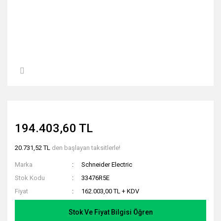
194.403,60 TL
20.731,52 TL
den başlayan taksitlerle!
Marka
Schneider Electric
Stok Kodu
33476R5E
Fiyat
162.003,00 TL + KDV
Stok Ve Fiyat Bilgisi Öğren