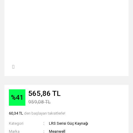
565,86 TL
%41
959,08 TL
60,34 TL
den başlayan taksitlerle!
Kategori
LRS Serisi Güç Kaynağı
Marka
Meanwell