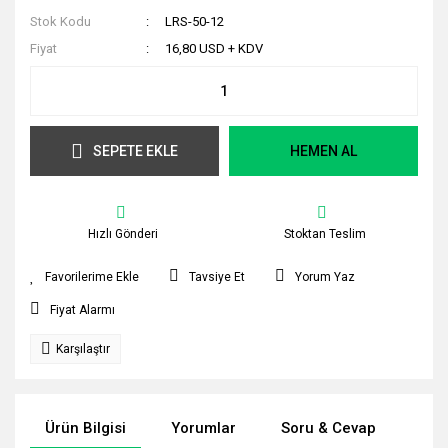
Stok Kodu
LRS-50-12
Fiyat
16,80 USD + KDV
SEPETE EKLE
HEMEN AL
Hızlı Gönderi
Stoktan Teslim
Tavsiye Et
Yorum Yaz
Fiyat Alarmı
Karşılaştır
Ürün Bilgisi
Yorumlar
Soru & Cevap
Tak