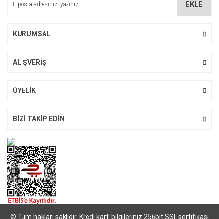
EKLE
Ürün fiyatı diğer sitelerden daha pahalı.
Bu ürüne benzer farklı alternatifler olmalı.
KURUMSAL
ALIŞVERİŞ
Gönder
ÜYELİK
BİZİ TAKİP EDİN
© Tüm hakları saklıdır. Kredi kartı bilgileriniz 256bit SSL sertifikası