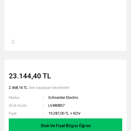
23.144,40 TL
2.468,16 TL
den başlayan taksitlerle!
Marka
Schneider Electric
Stok Kodu
LV480857
Fiyat
19.287,00 TL + KDV
Stok Ve Fiyat Bilgisi Öğren