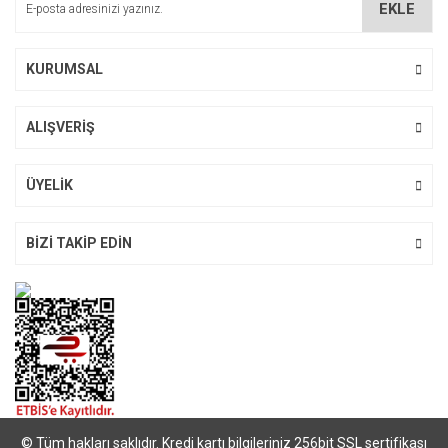
EKLE
Ürün fiyatı diğer sitelerden daha pahalı.
Bu ürüne benzer farklı alternatifler olmalı.
KURUMSAL
ALIŞVERİŞ
Gönder
ÜYELİK
BİZİ TAKİP EDİN
© Tüm hakları saklıdır. Kredi kartı bilgileriniz 256bit SSL sertifikası