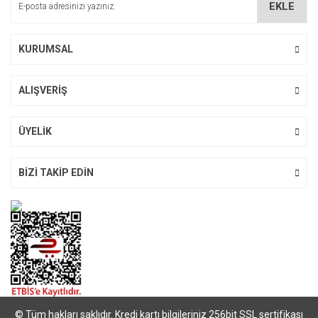
EKLE
Ürün fiyatı diğer sitelerden daha pahalı.
Bu ürüne benzer farklı alternatifler olmalı.
KURUMSAL
ALIŞVERİŞ
Gönder
ÜYELİK
BİZİ TAKİP EDİN
© Tüm hakları saklıdır. Kredi kartı bilgileriniz 256bit SSL sertifikası