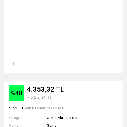
4.353,32 TL
%40
7.255,54 TL
464,25 TL
den başlayan taksitlerle!
Kategori
Gemo Akıllı Röleler
Marka
Gemo