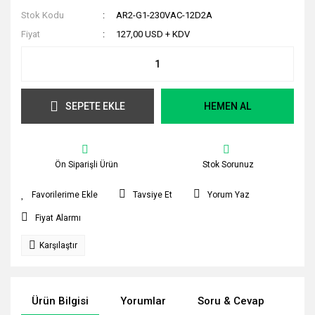
Stok Kodu
AR2-G1-230VAC-12D2A
Fiyat
127,00 USD + KDV
SEPETE EKLE
HEMEN AL
Ön Siparişli Ürün
Stok Sorunuz
Tavsiye Et
Yorum Yaz
Fiyat Alarmı
Karşılaştır
Ürün Bilgisi
Yorumlar
Soru & Cevap
Tak