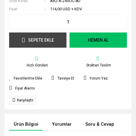
Stok Kodu
AR2-A-24VDC-8D
Fiyat
114,00 USD + KDV
SEPETE EKLE
HEMEN AL
Hızlı Gönderi
Stoktan Teslim
Tavsiye Et
Yorum Yaz
Fiyat Alarmı
Karşılaştır
Ürün Bilgisi
Yorumlar
Soru & Cevap
Tak