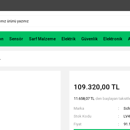
on
Sensör
Sarf Malzeme
Elektrik
Güvenlik
Elektronik
4
109.320,00 TL
11.658,07 TL
den başlayan taksitle
Marka
Sch
Stok Kodu
LV4
Fiyat
91.