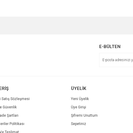
e diğer konularda yetersiz gördüğünüz noktaları öneri formunu kullanarak tarafımı
Bu ürüne ilk yorumu siz yapın!
Ürün hakkında henüz soru sorulmamış.
r.
Yorum Yaz
Soru Sor
E-BÜLTEN
ERİŞ
ÜYELİK
i Satış Sözleşmesi
Yeni Üyelik
ve Güvenlik
Üye Girişi
Gönder
İade Şartları
Şifremi Unuttum
eriler Politikası
Sepetiniz
e Teslimat