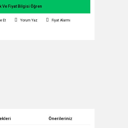
k Ve Fiyat Bilgisi Öğren
e Et
Yorum Yaz
Fiyat Alarmı
ekleri
Önerileriniz