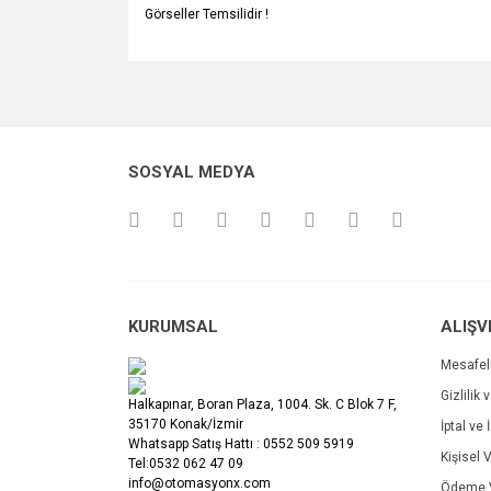
Görseller Temsilidir !
Bu ürünün fiyat bilgisi, resim, ürün açıklamalarında v
Görüş ve önerileriniz için teşekkür ederiz.
Ürün resmi kalitesiz, bozuk veya görüntülenemiyo
SOSYAL MEDYA
Ürün açıklamasında eksik bilgiler bulunuyor.
Ürün bilgilerinde hatalar bulunuyor.
Ürün fiyatı diğer sitelerden daha pahalı.
Bu ürüne benzer farklı alternatifler olmalı.
KURUMSAL
ALIŞV
Mesafel
Gizlilik 
Halkapınar, Boran Plaza, 1004. Sk. C Blok 7 F,
35170 Konak/İzmir
İptal ve 
Whatsapp Satış Hattı : 0552 509 5919
Kişisel V
Tel:0532 062 47 09
info@otomasyonx.com
Ödeme V