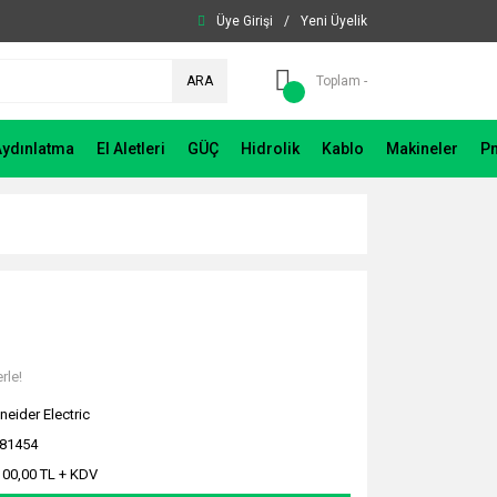
Üye Girişi
/
Yeni Üyelik
ARA
Toplam -
Aydınlatma
El Aletleri
GÜÇ
Hidrolik
Kablo
Makineler
P
rle!
neider Electric
81454
100,00 TL + KDV