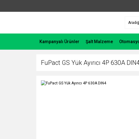
Kampanyalı Ürünler
Şalt Malzeme
Otomasy
FuPact GS Yük Ayırıcı 4P 630A DIN