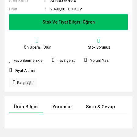
Stok Kodu
SCB30OP7PSX
Fiyat
2.490,00 TL + KDV
Stok Ve Fiyat Bilgisi Öğren
Ön Siparişli Ürün
Stok Sorunuz
Tavsiye Et
Yorum Yaz
Fiyat Alarmı
Karşılaştır
Ürün Bilgisi
Yorumlar
Soru & Cevap
Tak
Bu ürünün fiyat bilgisi, resim, ürün açıklamalarında ve diğer
konularda yetersiz gördüğünüz noktaları öneri formunu