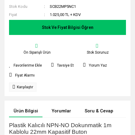
Stok Kodu
SCB22MP5NC1
Fiyat
1.025,00 TL + KDV
Stok Ve Fiyat Bilgisi Öğren
Ön Siparişli Ürün
Stok Sorunuz
Tavsiye Et
Yorum Yaz
Fiyat Alarmı
Karşılaştır
Ürün Bilgisi
Yorumlar
Soru & Cevap
Tak
Plastik Kalıcılı NPN-NO Dokunmatik 1m
Kablolu 22mm Kapasitif Buton