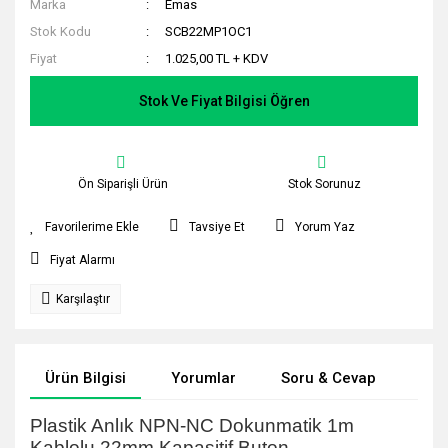
Marka
Emas
Stok Kodu
SCB22MP1OC1
Fiyat
1.025,00 TL + KDV
Stok Ve Fiyat Bilgisi Öğren
Ön Siparişli Ürün
Stok Sorunuz
Tavsiye Et
Yorum Yaz
Fiyat Alarmı
Karşılaştır
Ürün Bilgisi
Yorumlar
Soru & Cevap
Tak
Plastik Anlık NPN-NC Dokunmatik 1m
Kablolu 22mm Kapasitif Buton