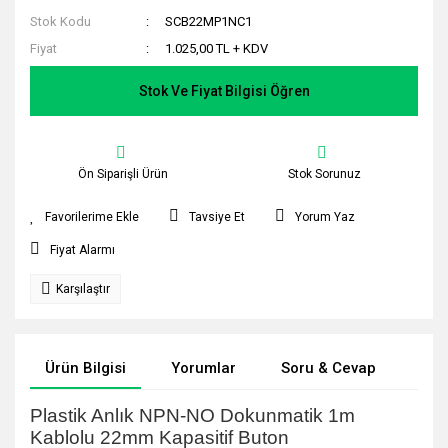
Stok Kodu
SCB22MP1NC1
Fiyat
1.025,00 TL + KDV
Stok Ve Fiyat Bilgisi Öğren
Ön Siparişli Ürün
Stok Sorunuz
Tavsiye Et
Yorum Yaz
Fiyat Alarmı
Karşılaştır
Ürün Bilgisi
Yorumlar
Soru & Cevap
Tak
Plastik Anlık NPN-NO Dokunmatik 1m
Kablolu 22mm Kapasitif Buton