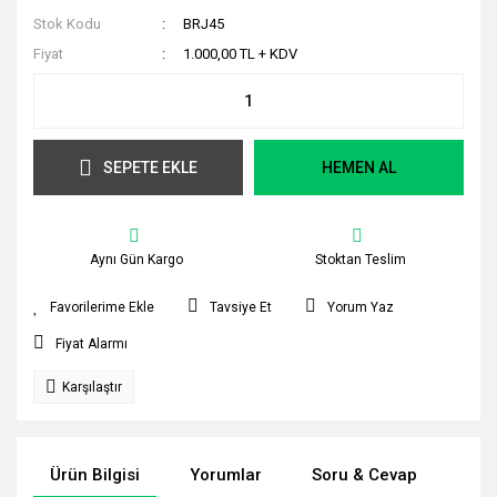
Stok Kodu
BRJ45
Fiyat
1.000,00 TL + KDV
SEPETE EKLE
HEMEN AL
Aynı Gün Kargo
Stoktan Teslim
Tavsiye Et
Yorum Yaz
Fiyat Alarmı
Karşılaştır
Ürün Bilgisi
Yorumlar
Soru & Cevap
Tak