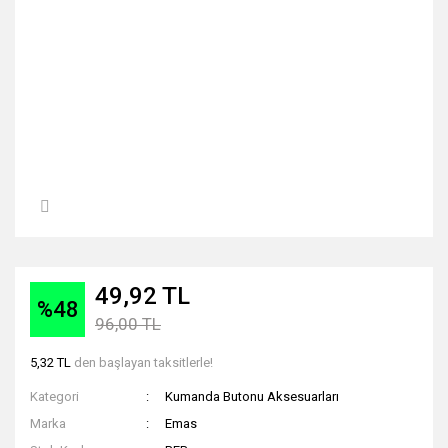
49,92 TL
%48
96,00 TL
5,32 TL
den başlayan taksitlerle!
Kategori
Kumanda Butonu Aksesuarları
Marka
Emas