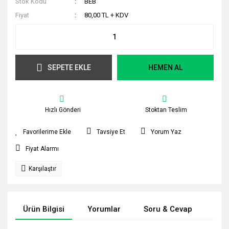
Stok Kodu
BEB
Fiyat
80,00 TL + KDV
SEPETE EKLE
HEMEN AL
Hızlı Gönderi
Stoktan Teslim
Tavsiye Et
Yorum Yaz
Fiyat Alarmı
Karşılaştır
Ürün Bilgisi
Yorumlar
Soru & Cevap
Tak