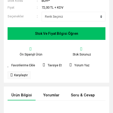
Stok Kodu
BDH*
Fiyat
72,00 TL + KDV
Seçenekler
Stok Ve Fiyat Bilgisi Öğren
Ön Siparişli Ürün
Stok Sorunuz
Tavsiye Et
Yorum Yaz
Karşılaştır
Ürün Bilgisi
Yorumlar
Soru & Cevap
Tak