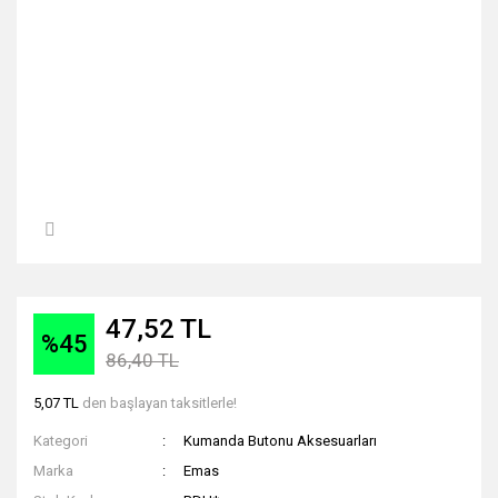
47,52 TL
%45
86,40 TL
5,07 TL
den başlayan taksitlerle!
Kategori
Kumanda Butonu Aksesuarları
Marka
Emas