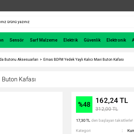
on
Sensör
Sarf Malzeme
Elektrik
Güvenlik
Elektronik
a Butonu Aksesuarları
Emas BDFM Yedek Yaylı Kalıcı Mavi Buton Kafası
 Buton Kafası
162,24 TL
%48
312,00 TL
17,30 TL
den başlayan taksitlerle!
Kategori
Kum