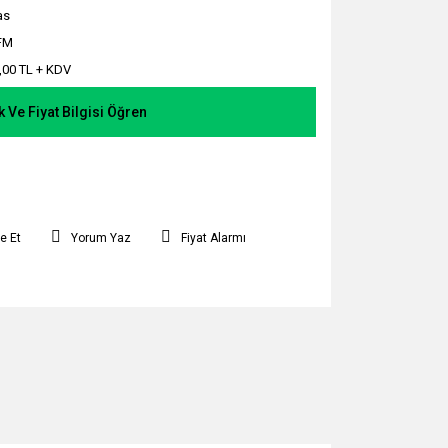
as
FM
,00 TL + KDV
k Ve Fiyat Bilgisi Öğren
e Et
Yorum Yaz
Fiyat Alarmı