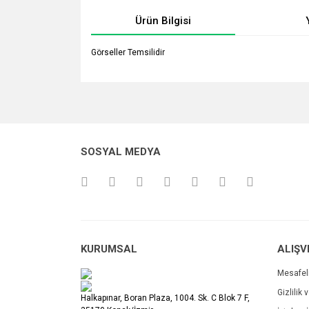
Ürün Bilgisi
Görseller Temsilidir
Bu ürünün fiyat bilgisi, resim, ürün açıklamalarında v
Görüş ve önerileriniz için teşekkür ederiz.
Ürün resmi kalitesiz, bozuk veya görüntülenemiyo
SOSYAL MEDYA
Ürün açıklamasında eksik bilgiler bulunuyor.
Ürün bilgilerinde hatalar bulunuyor.
Ürün fiyatı diğer sitelerden daha pahalı.
Bu ürüne benzer farklı alternatifler olmalı.
KURUMSAL
ALIŞV
Mesafel
Gizlilik 
Halkapınar, Boran Plaza, 1004. Sk. C Blok 7 F,