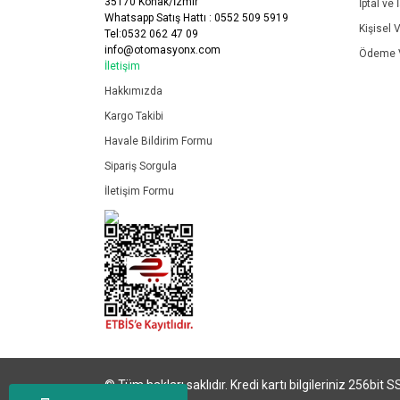
35170 Konak/İzmir
İptal ve 
Whatsapp Satış Hattı : 0552 509 5919
Kişisel V
Tel:0532 062 47 09
info@otomasyonx.com
Ödeme V
İletişim
Hakkımızda
Kargo Takibi
Havale Bildirim Formu
Sipariş Sorgula
İletişim Formu
© Tüm hakları saklıdır. Kredi kartı bilgileriniz 256bit S