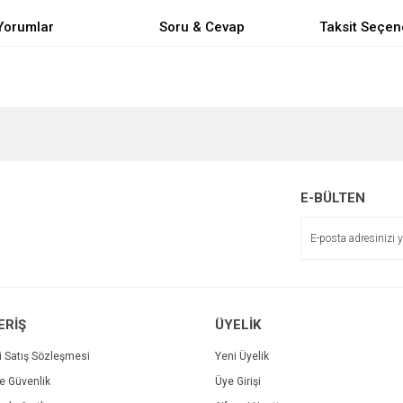
Yorumlar
Soru & Cevap
Taksit Seçen
e diğer konularda yetersiz gördüğünüz noktaları öneri formunu kullanarak tarafımı
Bu ürüne ilk yorumu siz yapın!
Ürün hakkında henüz soru sorulmamış.
r.
Yorum Yaz
Soru Sor
E-BÜLTEN
ERİŞ
ÜYELİK
i Satış Sözleşmesi
Yeni Üyelik
ve Güvenlik
Üye Girişi
Gönder