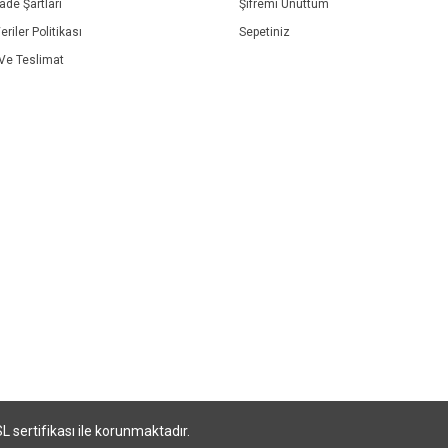
İade Şartları
Şifremi Unuttum
eriler Politikası
Sepetiniz
e Teslimat
SL sertifikası ile korunmaktadır.