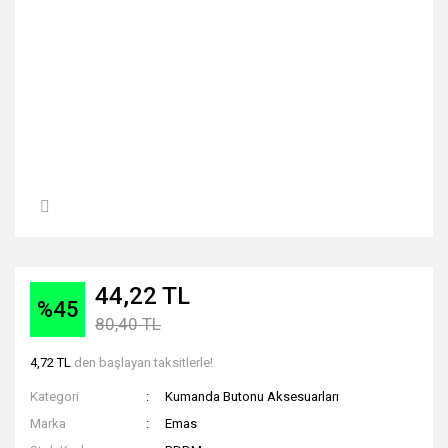
44,22 TL
%45
80,40 TL
4,72 TL
den başlayan taksitlerle!
Kategori
Kumanda Butonu Aksesuarları
Marka
Emas