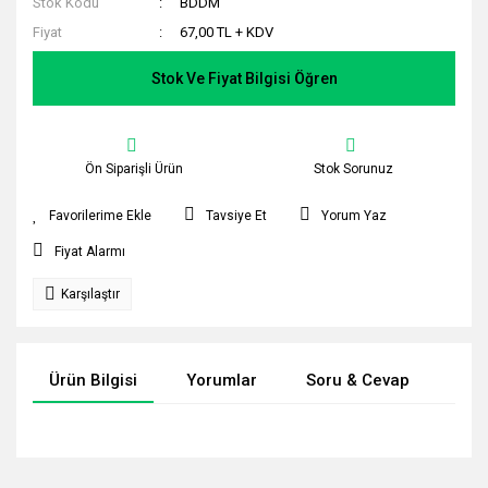
Stok Kodu
BDDM
Fiyat
67,00 TL + KDV
Stok Ve Fiyat Bilgisi Öğren
Ön Siparişli Ürün
Stok Sorunuz
Tavsiye Et
Yorum Yaz
Fiyat Alarmı
Karşılaştır
Ürün Bilgisi
Yorumlar
Soru & Cevap
Tak
Bu ürünün fiyat bilgisi, resim, ürün açıklamalarında ve diğer
konularda yetersiz gördüğünüz noktaları öneri formunu