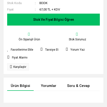
Stok Kodu
BDDK
Fiyat
67,00 TL + KDV
Stok Ve Fiyat Bilgisi Öğren
Ön Siparişli Ürün
Stok Sorunuz
Tavsiye Et
Yorum Yaz
Fiyat Alarmı
Karşılaştır
Ürün Bilgisi
Yorumlar
Soru & Cevap
Tak
Bu ürünün fiyat bilgisi, resim, ürün açıklamalarında ve diğer