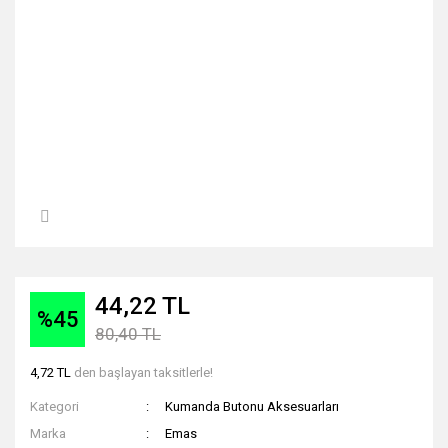
44,22 TL
%45
80,40 TL
4,72 TL
den başlayan taksitlerle!
Kategori
Kumanda Butonu Aksesuarları
Marka
Emas