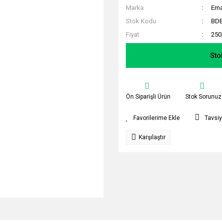
Marka
Em
Stok Kodu
BD
Fiyat
250
Sto
Ön Siparişli Ürün
Stok Sorunuz
Tavsiy
Karşılaştır