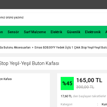
on
Sensör
Sarf Malzeme
Elektrik
Güvenlik
Elektronik
a Butonu Aksesuarları
Emas BDB30YY Yedek Üçlü 1 Çıkık Stop Yeşil-Yeşil But
op Yeşil-Yeşil Buton Kafası
165,00 TL
%45
300,00 TL
17,60 TL
den başlayan taksitlerle!
Kategori
Kum