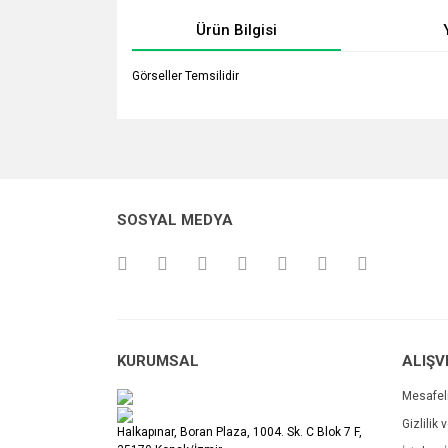
Ürün Bilgisi
Görseller Temsilidir
Bu ürünün fiyat bilgisi, resim, ürün açıklamalarında v
Görüş ve önerileriniz için teşekkür ederiz.
Ürün resmi kalitesiz, bozuk veya görüntülenemiyo
SOSYAL MEDYA
Ürün açıklamasında eksik bilgiler bulunuyor.
Ürün bilgilerinde hatalar bulunuyor.
Ürün fiyatı diğer sitelerden daha pahalı.
Bu ürüne benzer farklı alternatifler olmalı.
KURUMSAL
ALIŞV
Mesafel
Gizlilik 
Halkapınar, Boran Plaza, 1004. Sk. C Blok 7 F,