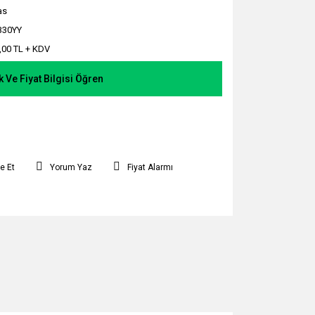
as
B30YY
,00 TL + KDV
k Ve Fiyat Bilgisi Öğren
e Et
Yorum Yaz
Fiyat Alarmı