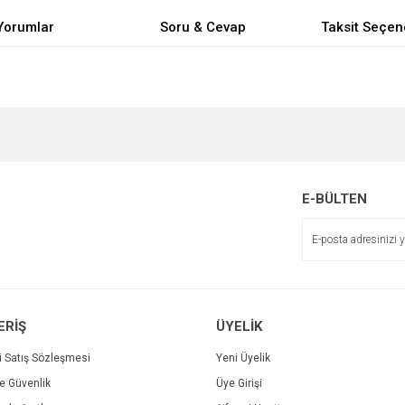
Yorumlar
Soru & Cevap
Taksit Seçen
e diğer konularda yetersiz gördüğünüz noktaları öneri formunu kullanarak tarafımı
Bu ürüne ilk yorumu siz yapın!
Ürün hakkında henüz soru sorulmamış.
r.
Yorum Yaz
Soru Sor
E-BÜLTEN
ERİŞ
ÜYELİK
i Satış Sözleşmesi
Yeni Üyelik
ve Güvenlik
Üye Girişi
Gönder