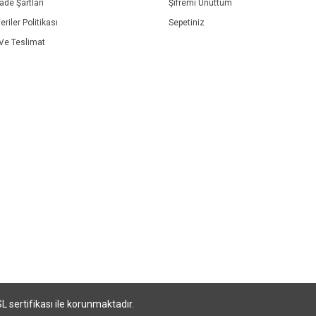
İade Şartları
Şifremi Unuttum
eriler Politikası
Sepetiniz
e Teslimat
SL sertifikası ile korunmaktadır.