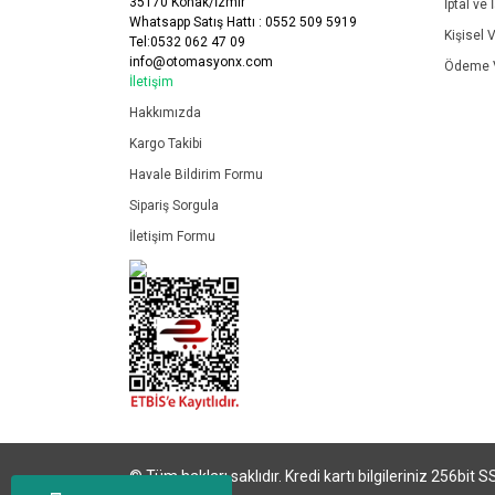
35170 Konak/İzmir
İptal ve 
Whatsapp Satış Hattı : 0552 509 5919
Kişisel V
Tel:0532 062 47 09
info@otomasyonx.com
Ödeme V
İletişim
Hakkımızda
Kargo Takibi
Havale Bildirim Formu
Sipariş Sorgula
İletişim Formu
© Tüm hakları saklıdır. Kredi kartı bilgileriniz 256bit S