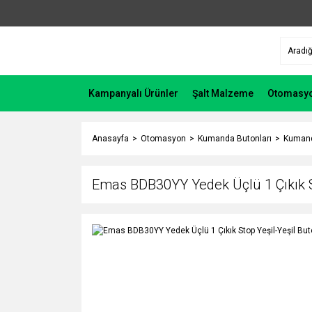
Kampanyalı Ürünler
Şalt Malzeme
Otomasy
Anasayfa
Otomasyon
Kumanda Butonları
Kumand
Emas BDB30YY Yedek Üçlü 1 Çıkık St