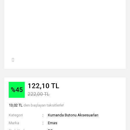
122,10 TL
%45
222,00 TL
13,02 TL
den başlayan taksitlerle!
Kategori
Kumanda Butonu Aksesuarları
Marka
Emas