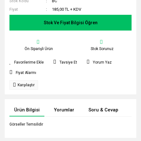
Stok Kodu
BC
Fiyat
185,00 TL + KDV
Stok Ve Fiyat Bilgisi Öğren
Ön Siparişli Ürün
Stok Sorunuz
Tavsiye Et
Yorum Yaz
Fiyat Alarmı
Karşılaştır
Ürün Bilgisi
Yorumlar
Soru & Cevap
Tak
Görseller Temsilidir
Bu ürünün fiyat bilgisi, resim, ürün açıklamalarında ve diğer