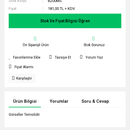
Stok Kodu
B200MS
Fiyat
181,00 TL + KDV
Stok Ve Fiyat Bilgisi Öğren
Ön Siparişli Ürün
Stok Sorunuz
Tavsiye Et
Yorum Yaz
Fiyat Alarmı
Karşılaştır
Ürün Bilgisi
Yorumlar
Soru & Cevap
Tak
Görseller Temsilidir
Bu ürünün fiyat bilgisi, resim, ürün açıklamalarında ve diğer