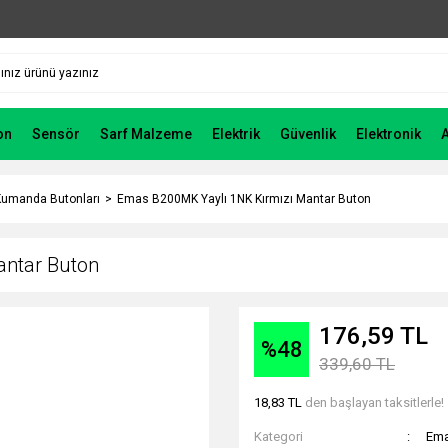
on
Sensör
Sarf Malzeme
Elektrik
Güvenlik
Elektronik
umanda Butonları
Emas B200MK Yaylı 1NK Kırmızı Mantar Buton
antar Buton
176,59 TL
%48
339,60 TL
18,83 TL
den başlayan taksitlerle!
Kategori
Ema