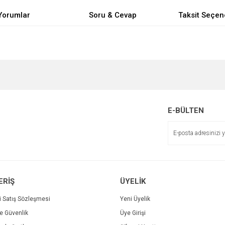
Yorumlar
Soru & Cevap
Taksit Seçen
e diğer konularda yetersiz gördüğünüz noktaları öneri formunu kullanarak tarafımı
Bu ürüne ilk yorumu siz yapın!
Ürün hakkında henüz soru sorulmamış.
r.
Yorum Yaz
Soru Sor
E-BÜLTEN
ERİŞ
ÜYELİK
i Satış Sözleşmesi
Yeni Üyelik
ve Güvenlik
Üye Girişi
Gönder