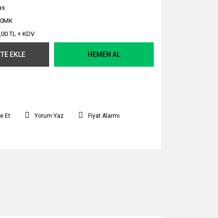
as
00MK
,00 TL + KDV
TE EKLE
HEMEN AL
e Et
Yorum Yaz
Fiyat Alarmı