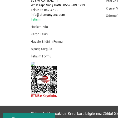
35170 Konak/İzmir
İptal ve 
Whatsapp Satış Hattı : 0552 509 5919
Kişisel V
Tel:0532 062 47 09
info@otomasyonx.com
Ödeme V
İletişim
Hakkımızda
Kargo Takibi
Havale Bildirim Formu
Sipariş Sorgula
İletişim Formu
© Tüm hakları saklıdır. Kredi kartı bilgileriniz 256bit S