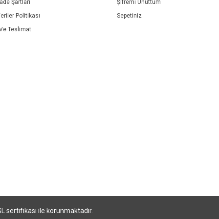
İade Şartları
Şifremi Unuttum
eriler Politikası
Sepetiniz
e Teslimat
SL sertifikası ile korunmaktadır.