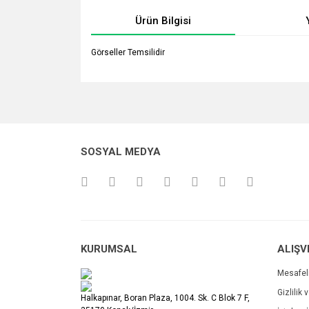
Ürün Bilgisi
Görseller Temsilidir
Bu ürünün fiyat bilgisi, resim, ürün açıklamalarında v
Görüş ve önerileriniz için teşekkür ederiz.
Ürün resmi kalitesiz, bozuk veya görüntülenemiyo
SOSYAL MEDYA
Ürün açıklamasında eksik bilgiler bulunuyor.
Ürün bilgilerinde hatalar bulunuyor.
Ürün fiyatı diğer sitelerden daha pahalı.
Bu ürüne benzer farklı alternatifler olmalı.
KURUMSAL
ALIŞV
Mesafel
Gizlilik 
Halkapınar, Boran Plaza, 1004. Sk. C Blok 7 F,