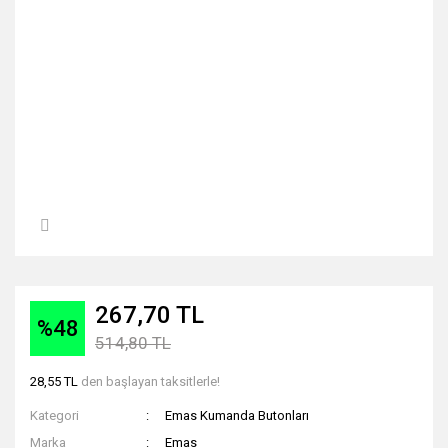
267,70 TL
%48
514,80 TL
28,55 TL
den başlayan taksitlerle!
Kategori
Emas Kumanda Butonları
Marka
Emas