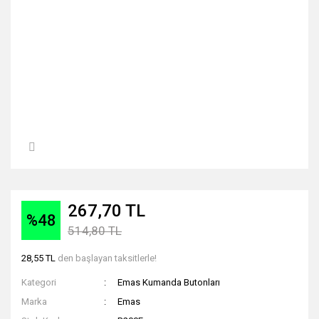
267,70 TL
%48
514,80 TL
28,55 TL
den başlayan taksitlerle!
Kategori
Emas Kumanda Butonları
Marka
Emas