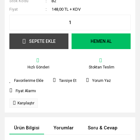
Stok Kodu
B2
Fiyat
148,00 TL + KDV
SEPETE EKLE
HEMEN AL
Hızlı Gönderi
Stoktan Teslim
Tavsiye Et
Yorum Yaz
Fiyat Alarmı
Karşılaştır
Ürün Bilgisi
Yorumlar
Soru & Cevap
Tak