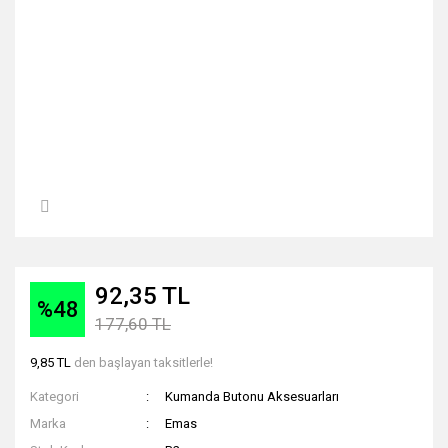
92,35 TL
%48
177,60 TL
9,85 TL
den başlayan taksitlerle!
Kategori
Kumanda Butonu Aksesuarları
Marka
Emas