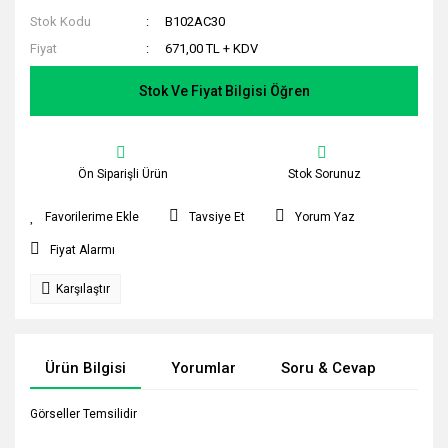
Stok Kodu
B102AC30
Fiyat
671,00 TL + KDV
Stok Ve Fiyat Bilgisi Öğren
Ön Siparişli Ürün
Stok Sorunuz
Tavsiye Et
Yorum Yaz
Fiyat Alarmı
Karşılaştır
Ürün Bilgisi
Yorumlar
Soru & Cevap
Tak
Görseller Temsilidir