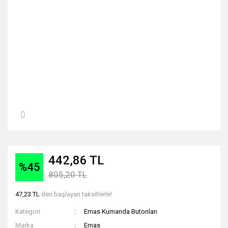
442,86 TL
%45
805,20 TL
47,23 TL
den başlayan taksitlerle!
Kategori
Emas Kumanda Butonları
Marka
Emas