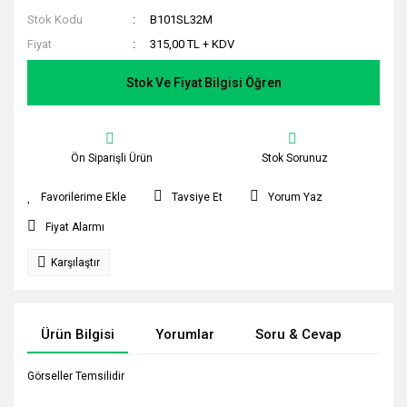
Stok Kodu
B101SL32M
Fiyat
315,00 TL + KDV
Stok Ve Fiyat Bilgisi Öğren
Ön Siparişli Ürün
Stok Sorunuz
Tavsiye Et
Yorum Yaz
Fiyat Alarmı
Karşılaştır
Ürün Bilgisi
Yorumlar
Soru & Cevap
Tak
Görseller Temsilidir