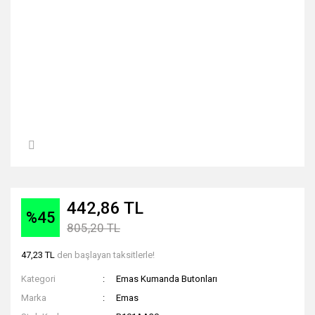
442,86 TL
%45
805,20 TL
47,23 TL
den başlayan taksitlerle!
Kategori
Emas Kumanda Butonları
Marka
Emas