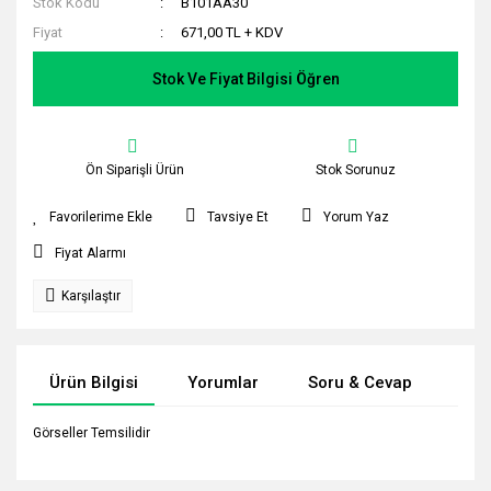
Stok Kodu
B101AA30
Fiyat
671,00 TL + KDV
Stok Ve Fiyat Bilgisi Öğren
Ön Siparişli Ürün
Stok Sorunuz
Tavsiye Et
Yorum Yaz
Fiyat Alarmı
Karşılaştır
Ürün Bilgisi
Yorumlar
Soru & Cevap
Tak
Görseller Temsilidir
Bu ürünün fiyat bilgisi, resim, ürün açıklamalarında ve diğer