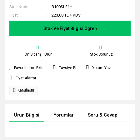
Stok Kodu
B100SL21H
Fiyat
223,00 TL + KDV
Stok Ve Fiyat Bilgisi Öğren
Ön Siparişli Ürün
Stok Sorunuz
Tavsiye Et
Yorum Yaz
Fiyat Alarmı
Karşılaştır
Ürün Bilgisi
Yorumlar
Soru & Cevap
Tak
Bu ürünün fiyat bilgisi, resim, ürün açıklamalarında ve diğer