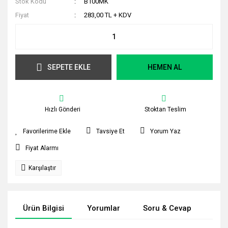
Stok Kodu
B100MK
Fiyat
283,00 TL + KDV
SEPETE EKLE
HEMEN AL
Hızlı Gönderi
Stoktan Teslim
Tavsiye Et
Yorum Yaz
Fiyat Alarmı
Karşılaştır
Ürün Bilgisi
Yorumlar
Soru & Cevap
Tak