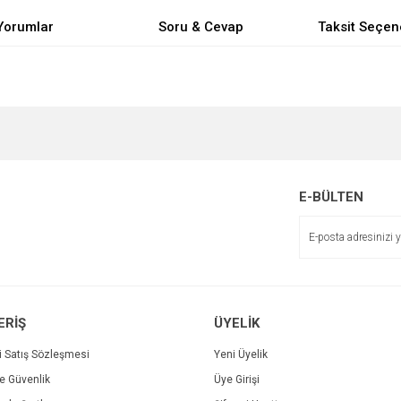
Yorumlar
Soru & Cevap
Taksit Seçen
e diğer konularda yetersiz gördüğünüz noktaları öneri formunu kullanarak tarafımı
Bu ürüne ilk yorumu siz yapın!
Ürün hakkında henüz soru sorulmamış.
r.
Yorum Yaz
Soru Sor
E-BÜLTEN
ERİŞ
ÜYELİK
i Satış Sözleşmesi
Yeni Üyelik
ve Güvenlik
Üye Girişi
Gönder