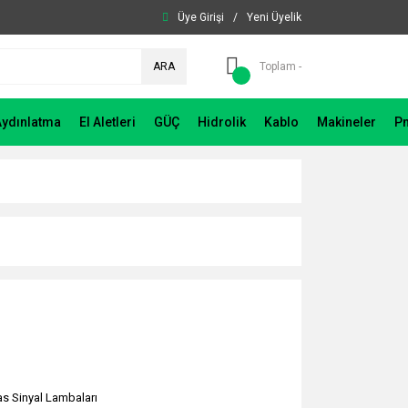
Üye Girişi
/
Yeni Üyelik
ARA
Toplam -
Aydınlatma
El Aletleri
GÜÇ
Hidrolik
Kablo
Makineler
P
s Sinyal Lambaları