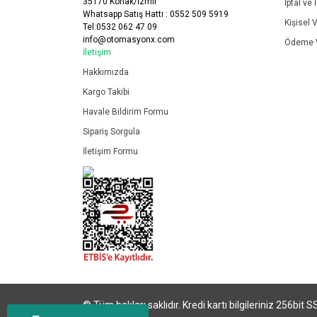
35170 Konak/İzmir
İptal ve 
Whatsapp Satış Hattı : 0552 509 5919
Kişisel V
Tel:0532 062 47 09
info@otomasyonx.com
Ödeme V
İletişim
Hakkımızda
Kargo Takibi
Havale Bildirim Formu
Sipariş Sorgula
İletişim Formu
© Tüm hakları saklıdır. Kredi kartı bilgileriniz 256bit S