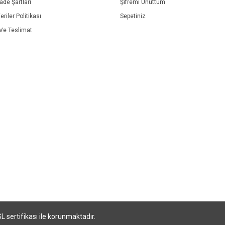
İade Şartları
Şifremi Unuttum
eriler Politikası
Sepetiniz
e Teslimat
SL sertifikası ile korunmaktadır.