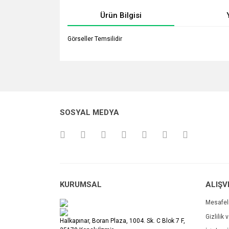
Ürün Bilgisi
Görseller Temsilidir
Bu ürünün fiyat bilgisi, resim, ürün açıklamalarında v
Görüş ve önerileriniz için teşekkür ederiz.
Ürün resmi kalitesiz, bozuk veya görüntülenemiyo
SOSYAL MEDYA
Ürün açıklamasında eksik bilgiler bulunuyor.
Ürün bilgilerinde hatalar bulunuyor.
Ürün fiyatı diğer sitelerden daha pahalı.
Bu ürüne benzer farklı alternatifler olmalı.
KURUMSAL
ALIŞV
Mesafel
Gizlilik 
Halkapınar, Boran Plaza, 1004. Sk. C Blok 7 F,