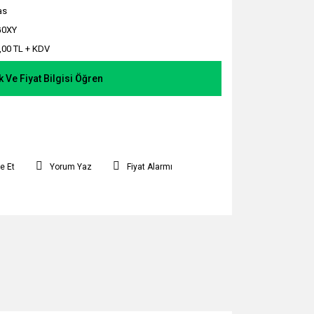
as
G0XY
,00 TL + KDV
k Ve Fiyat Bilgisi Öğren
e Et
Yorum Yaz
Fiyat Alarmı