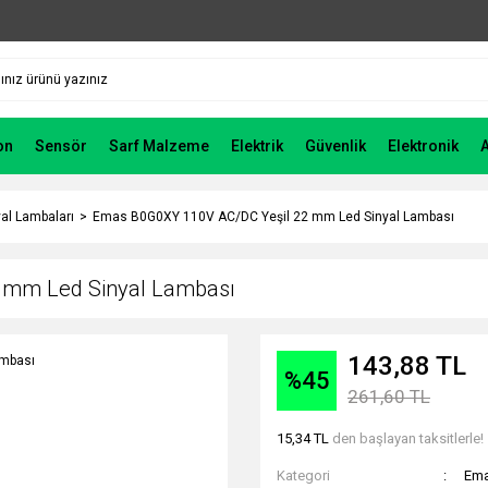
on
Sensör
Sarf Malzeme
Elektrik
Güvenlik
Elektronik
al Lambaları
Emas B0G0XY 110V AC/DC Yeşil 22 mm Led Sinyal Lambası
 mm Led Sinyal Lambası
143,88 TL
%45
261,60 TL
15,34 TL
den başlayan taksitlerle!
Kategori
Ema