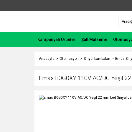
Kampanyalı Ürünler
Şalt Malzeme
Otomasy
Anasayfa
Otomasyon
Sinyal Lambaları
Emas Siny
Emas B0G0XY 110V AC/DC Yeşil 22