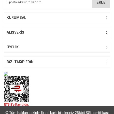
EKLE
Ürün fiyatı diğer sitelerden daha pahalı.
Bu ürüne benzer farklı alternatifler olmalı.
KURUMSAL
ALIŞVERİŞ
Gönder
ÜYELİK
BİZİ TAKİP EDİN
© Tüm hakları saklıdır. Kredi kartı bilgileriniz 256bit SSL sertifikası