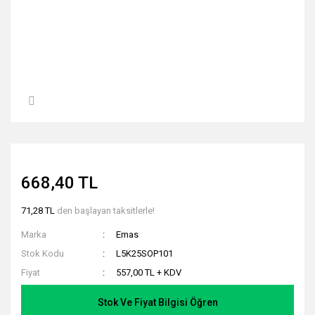
668,40 TL
71,28 TL
den başlayan taksitlerle!
Marka
Emas
Stok Kodu
L5K25SOP101
Fiyat
557,00 TL + KDV
Stok Ve Fiyat Bilgisi Öğren