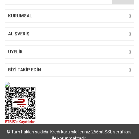
Ürün fiyatı diğer sitelerden daha pahalı.
Bu ürüne benzer farklı alternatifler olmalı.
KURUMSAL
ALIŞVERİŞ
Gönder
ÜYELİK
BİZİ TAKİP EDİN
© Tüm hakları saklıdır. Kredi kartı bilgileriniz 256bit SSL sertifikası
ile korunmaktadır.