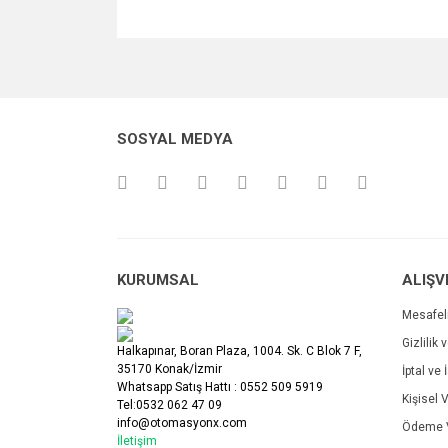
Bu ürünün fiyat bilgisi, resim, ürün açıklamalarında v
Görüş ve önerileriniz için teşekkür ederiz.
Ürün resmi kalitesiz, bozuk veya görüntülenemiyo
SOSYAL MEDYA
Ürün açıklamasında eksik bilgiler bulunuyor.
Ürün bilgilerinde hatalar bulunuyor.
Ürün fiyatı diğer sitelerden daha pahalı.
Bu ürüne benzer farklı alternatifler olmalı.
KURUMSAL
ALIŞV
Mesafel
Gizlilik 
Halkapınar, Boran Plaza, 1004. Sk. C Blok 7 F,
35170 Konak/İzmir
İptal ve 
Whatsapp Satış Hattı : 0552 509 5919
Kişisel V
Tel:0532 062 47 09
info@otomasyonx.com
Ödeme V
İletişim