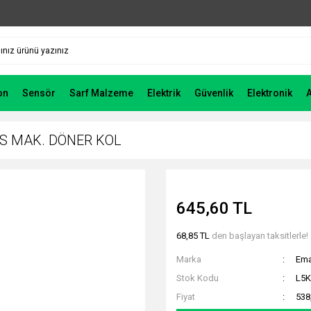
on
Sensör
Sarf Malzeme
Elektrik
Güvenlik
Elektronik
LS MAK. DÖNER KOL
645,60 TL
68,85 TL
den başlayan taksitlerle!
Marka
Em
Stok Kodu
L5
Fiyat
538