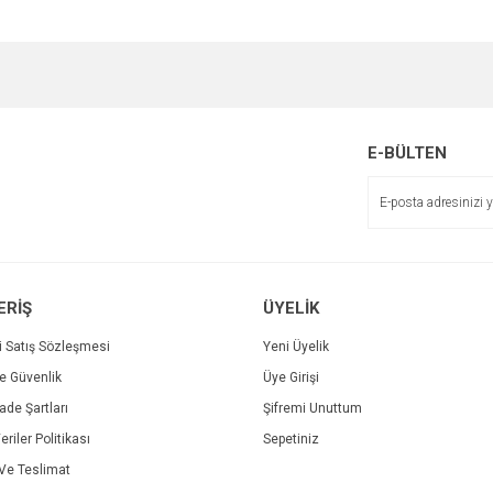
e diğer konularda yetersiz gördüğünüz noktaları öneri formunu kullanarak tarafımı
Bu ürüne ilk yorumu siz yapın!
Ürün hakkında henüz soru sorulmamış.
r.
Yorum Yaz
Soru Sor
E-BÜLTEN
ERİŞ
ÜYELİK
i Satış Sözleşmesi
Yeni Üyelik
ve Güvenlik
Üye Girişi
Gönder
İade Şartları
Şifremi Unuttum
eriler Politikası
Sepetiniz
e Teslimat