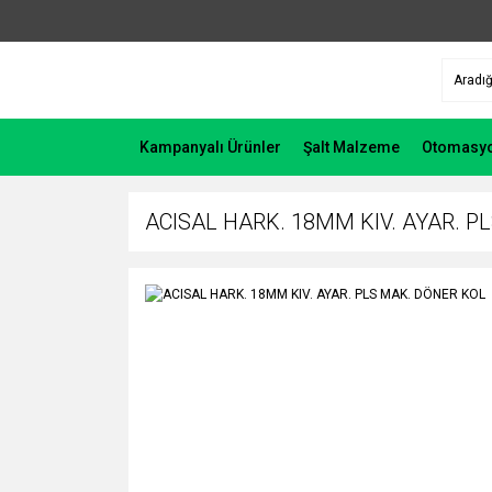
Kampanyalı Ürünler
Şalt Malzeme
Otomasy
ACISAL HARK. 18MM KIV. AYAR. P