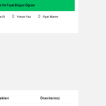
k Ve Fiyat Bilgisi Öğren
e Et
Yorum Yaz
Fiyat Alarmı
ekleri
Önerileriniz