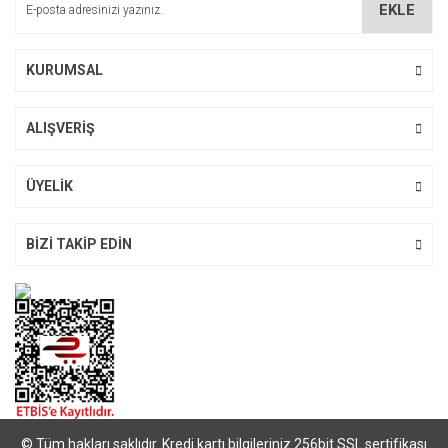
EKLE
Ürün fiyatı diğer sitelerden daha pahalı.
Bu ürüne benzer farklı alternatifler olmalı.
KURUMSAL
ALIŞVERİŞ
Gönder
ÜYELİK
BİZİ TAKİP EDİN
© Tüm hakları saklıdır. Kredi kartı bilgileriniz 256bit SSL sertifikası