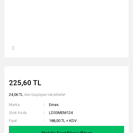
225,60 TL
24,06 TL
den başlayan taksitlerle!
Marka
Emas
Stok Kodu
LD33MEM124
Fiyat
188,00 TL + KDV