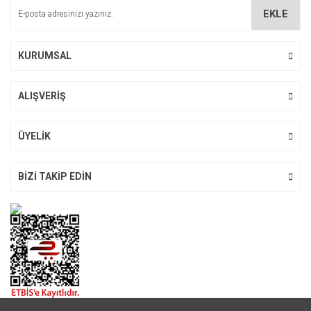
Ürün bilgilerinde hatalar bulunuyor.
EKLE
Ürün fiyatı diğer sitelerden daha pahalı.
Bu ürüne benzer farklı alternatifler olmalı.
KURUMSAL
ALIŞVERİŞ
Gönder
ÜYELİK
BİZİ TAKİP EDİN