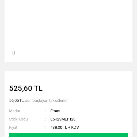
525,60 TL
56,05 TL
den başlayan taksitlerle!
Marka
Emas
Stok Kodu
L5K23MEP123
Fiyat
438,00 TL + KDV