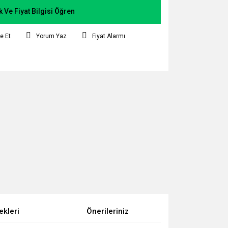
k Ve Fiyat Bilgisi Öğren
e Et
Yorum Yaz
Fiyat Alarmı
ekleri
Önerileriniz