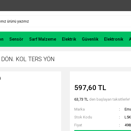
on
Sensör
Sarf Malzeme
Elektrik
Güvenlik
Elektronik
. DÖN. KOL TERS YÖN
597,60 TL
63,73 TL
den başlayan taksitlerle!
Marka
Em
Stok Kodu
L5K
Fiyat
498