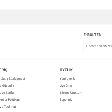
e diğer konularda yetersiz gördüğünüz noktaları öneri formunu kullanarak tarafımı
Bu ürüne ilk yorumu siz yapın!
Ürün hakkında henüz soru sorulmamış.
r.
Yorum Yaz
Soru Sor
E-BÜLTEN
ERİŞ
ÜYELİK
i Satış Sözleşmesi
Yeni Üyelik
ve Güvenlik
Üye Girişi
Gönder
İade Şartları
Şifremi Unuttum
eriler Politikası
Sepetiniz
e Teslimat