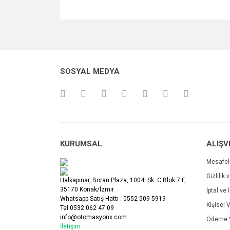
Bu ürünün fiyat bilgisi, resim, ürün açıklamalarında v
Görüş ve önerileriniz için teşekkür ederiz.
Ürün resmi kalitesiz, bozuk veya görüntülenemiyo
SOSYAL MEDYA
Ürün açıklamasında eksik bilgiler bulunuyor.
Ürün bilgilerinde hatalar bulunuyor.
Ürün fiyatı diğer sitelerden daha pahalı.
Bu ürüne benzer farklı alternatifler olmalı.
KURUMSAL
ALIŞV
Mesafel
Gizlilik 
Halkapınar, Boran Plaza, 1004. Sk. C Blok 7 F,
35170 Konak/İzmir
İptal ve 
Whatsapp Satış Hattı : 0552 509 5919
Kişisel V
Tel:0532 062 47 09
info@otomasyonx.com
Ödeme V
İletişim