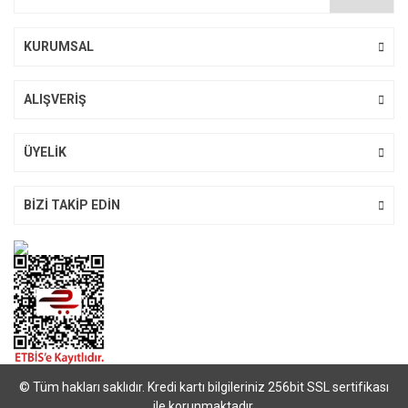
Ürün fiyatı diğer sitelerden daha pahalı.
Bu ürüne benzer farklı alternatifler olmalı.
KURUMSAL
ALIŞVERİŞ
Gönder
ÜYELİK
BİZİ TAKİP EDİN
© Tüm hakları saklıdır. Kredi kartı bilgileriniz 256bit SSL sertifikası
ile korunmaktadır.