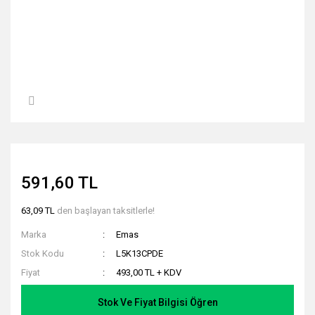
591,60 TL
63,09 TL
den başlayan taksitlerle!
Marka
Emas
Stok Kodu
L5K13CPDE
Fiyat
493,00 TL + KDV
Stok Ve Fiyat Bilgisi Öğren